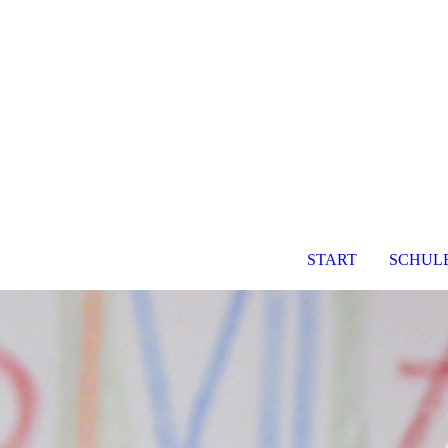
START
SCHUL