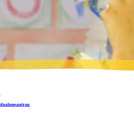
D
fnahmeantrag